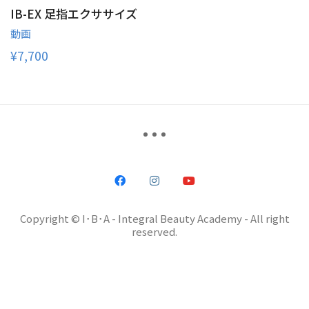
IB-EX 足指エクササイズ
動画
¥
7,700
Copyright © I･B･A - Integral Beauty Academy - All right
reserved.