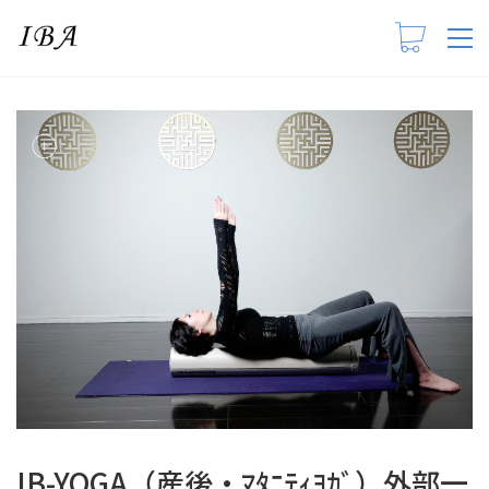
IB-YOGA（産後・ﾏﾀﾆﾃｨﾖｶﾞ）外部一