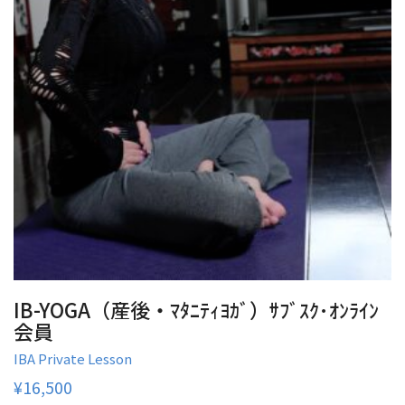
quantity
IB-YOGA（産後・ﾏﾀﾆﾃｨﾖｶﾞ）ｻﾌﾞｽｸ･ｵﾝﾗｲﾝ
会員
IBA Private Lesson
¥
16,500