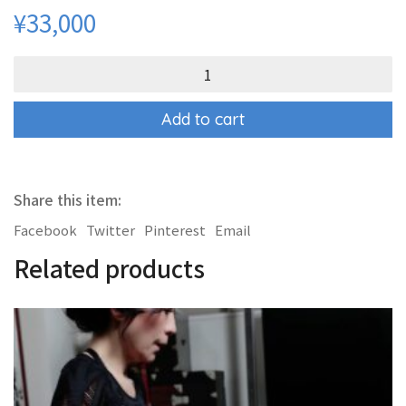
¥
33,000
IB-
YOGA（産
後・
ﾏ
Add to cart
ﾀ
ﾆ
ﾃ
ｨ
Share this item:
ﾖ
ｶﾞ）
Facebook
Twitter
Pinterest
Email
外
部
Related products
一
般・
ﾄﾞ
ﾛ
ｯ
ﾌﾟ
ｲ
ﾝ