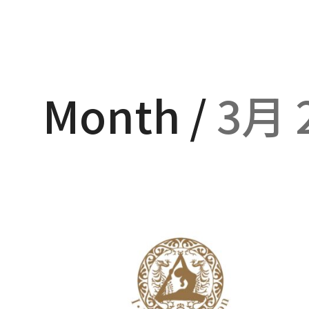
Month /
3月 