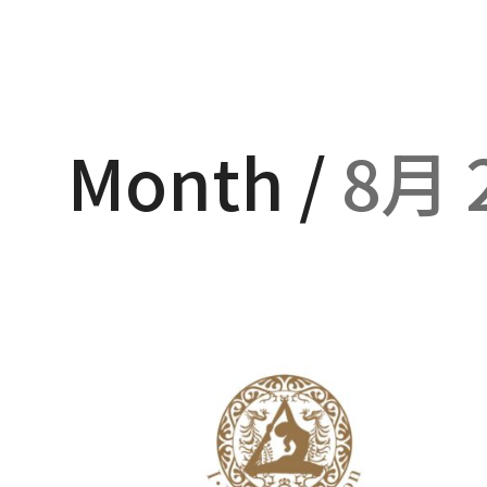
Month /
8月 