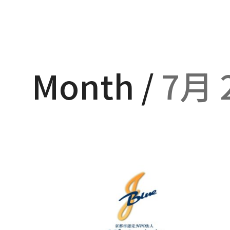
Month /
7月 